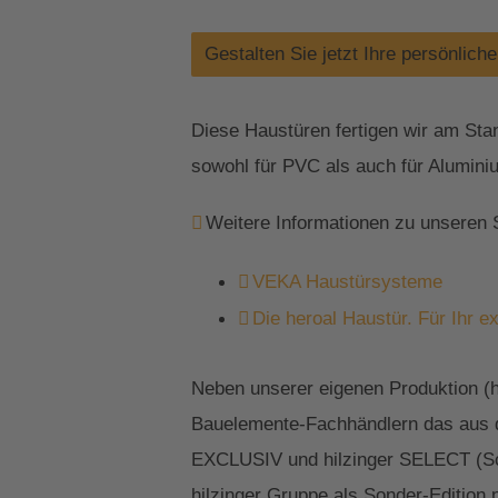
Gestalten Sie jetzt Ihre persönlich
Diese Haustüren fertigen wir am Sta
sowohl für PVC als auch für Aluminiu
Weitere Informationen zu unseren
VEKA Haustürsysteme
Die heroal Haustür. Für Ihr e
Neben unserer eigenen Produktion (he
Bauelemente-Fachhändlern das aus de
EXCLUSIV und hilzinger SELECT (Schü
hilzinger Gruppe als Sonder-Edition 