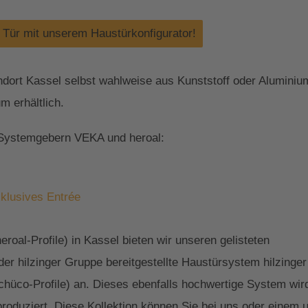
e Tür mit unserem Haustürkonfigurator!
ndort Kassel selbst wahlweise aus Kunststoff oder Aluminium
m erhältlich.
 Systemgebern VEKA und heroal:
xklusives Entrée
roal-Profile) in Kassel bieten wir unseren gelisteten
r hilzinger Gruppe bereitgestellte Haustürsystem hilzinger
co-Profile) an. Dieses ebenfalls hochwertige System wird 
produziert. Diese Kollektion können Sie bei uns oder einem 