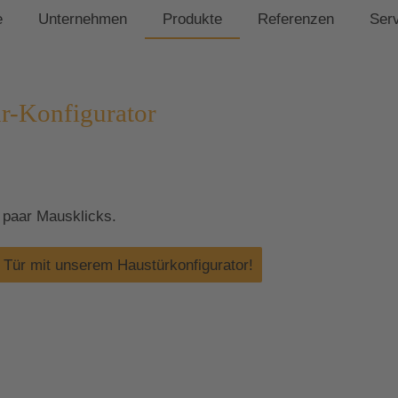
e
Unternehmen
Produkte
Referenzen
Ser
ür-Konfigurator
n paar Mausklicks.
e Tür mit unserem Haustürkonfigurator!