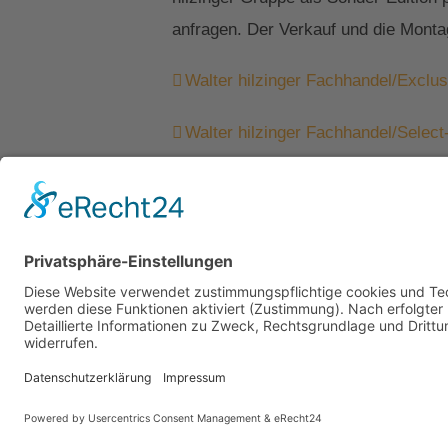
anfragen. Der Verkauf und die Monta
Walter hilzinger Fachhandel/Exclus
Walter hilzinger Fachhandel/Select
Kontakt
Impressum
Datenschutz
Walter Fenster + Türen
Theodor-Haubach-Str. 11
34132 Kassel
Telefon: 0561 94099-0
Telefax: 0561 94099-22
info@walter-fenster.de
©: Walter Fenster + Türen 2026