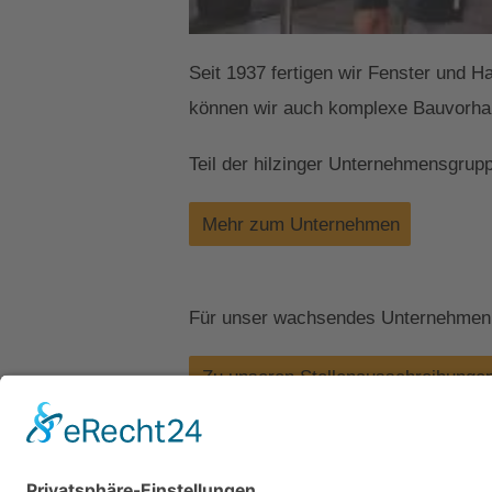
Seit 1937 fertigen wir Fenster und H
können wir auch komplexe Bauvorhab
Teil der hilzinger Unternehmensgrup
Mehr zum Unternehmen
Für unser wachsendes Unternehmen s
Zu unseren Stellenausschreibunge
Kontakt
Impressum
Datenschutz