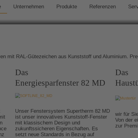
e
Unternehmen
Produkte
Referenzen
Ser
en mit RAL-Gütezeichen aus Kunststoff und Aluminium. Pre
Das
Das
Energiesparfenster 82 MD
Haustü
t
Unser Fenstersystem Supertherm 82 MD
wir für Si
mit
ist unser innovatives Kunststoff-Fenster
Von der e
n
mit klassischem Design und
zur Premi
nce
zukunftssicheren Eigenschaften. Es
nz
setzt neue Standards in Bezug auf