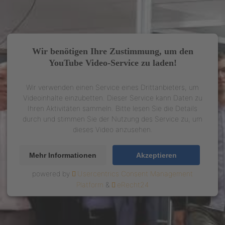
objekten
Wir benötigen Ihre Zustimmung, um den
YouTube Video-Service zu laden!
Wir verwenden einen Service eines Drittanbieters, um
Videoinhalte einzubetten. Dieser Service kann Daten zu
Ihren Aktivitäten sammeln. Bitte lesen Sie die Details
durch und stimmen Sie der Nutzung des Service zu, um
dieses Video anzusehen.
Mehr Informationen
Akzeptieren
powered by
Usercentrics Consent Management
Platform
&
eRecht24