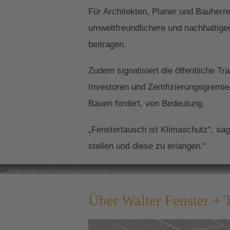
Für Architekten, Planer und Bauherr
umweltfreundlichere und nachhaltige
beitragen.
Zudem signalisiert die öffentliche 
Investoren und Zertifizierungsgremi
Bauen fordert, von Bedeutung.
„Fenstertausch ist Klimaschutz“, sa
stellen und diese zu erlangen.“
Für das per
Über Walter Fenster + 
Unsere Fenster un
Fassade und präge