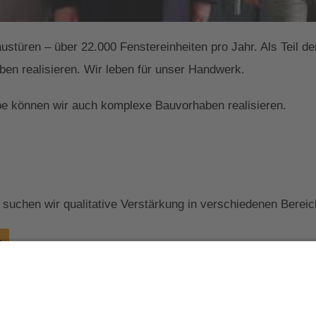
austüren – über 22.000 Fenstereinheiten pro Jahr. Als Teil 
en realisieren. Wir leben für unser Handwerk.
pe können wir auch komplexe Bauvorhaben realisieren.
uchen wir qualitative Verstärkung in verschiedenen Bereic
n