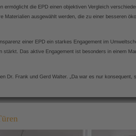
en ermöglicht die EPD einen objektiven Vergleich verschied
re Materialien ausgewählt werden, die zu einer besseren ök
Transparenz einer EPD ein starkes Engagement im Umweltsc
en stärkt. Das aktive Engagement ist besonders in einem Ma
gen Dr. Frank und Gerd Walter. „Da war es nur konsequent,
fekte Zuhause
Türen
d Türen zählen zu den Hauptelementen der ästhetischen Gli
n das Erscheinungsbild Ihres Objektes nach innen und auße